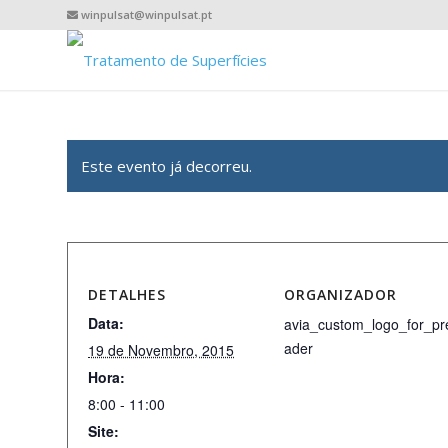
winpulsat@winpulsat.pt
Este evento já decorreu.
DETALHES
ORGANIZADOR
Data:
avia_custom_logo_for_pr
ader
19 de Novembro, 2015
Hora:
8:00 - 11:00
Site: