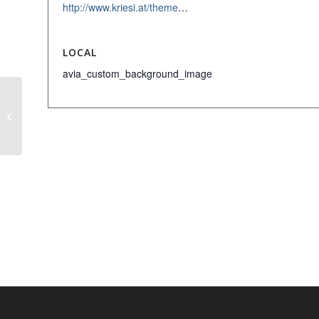
http://www.kriesi.at/themes/enfold-church/
LOCAL
avia_custom_background_image
Church Meeting